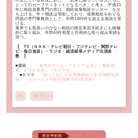
不足している状況に対し、「切実に困っている人たちに
とってのセーフティネットとなるべき」と考え、平成23
年に相続放棄専門の窓口「相続放棄相談センター」を立
ち上げる。年々相談は増加しており、債務相続をめぐる
問題の専門事務所として、年間1400件を超える相談を受
ける。
業界でも取扱いの少ない相続の限定承認手続きにも積極
的に取り組み、年間40件程度と圧倒的な取り組み実績を
持つ。
【 TV（ＮＨＫ・テレビ朝日・フジテレビ・関西テレ
ビ・毎日放送）・ラジオ・経済紙等メディア出演多
数 】
■書籍
『身内が亡くなってからでは遅い「相続放
棄」が分かる本』（ポプラ社）
■ＤＶＤ
『知っておくべき負債相続と生命保険活用
術』（㈱セールス手帖社保険 FPS研究所）
FB
個人サイト