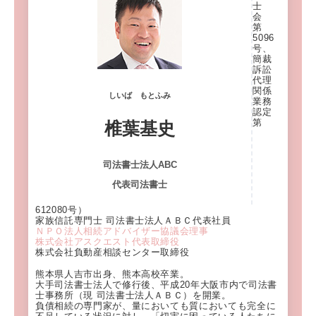
士
会
第
5096
号、
簡裁
訴訟
代理
関係
しいば もとふみ
業務
認定
第
椎葉基史
司法書士法人ABC
代表司法書士
612080号）
家族信託専門士 司法書士法人ＡＢＣ代表社員
ＮＰＯ法人相続アドバイザー協議会理事
株式会社アスクエスト代表取締役
株式会社負動産相談センター取締役
熊本県人吉市出身、熊本高校卒業。
大手司法書士法人で修行後、平成20年大阪市内で司法書
士事務所（現 司法書士法人ＡＢＣ）を開業。
負債相続の専門家が、量においても質においても完全に