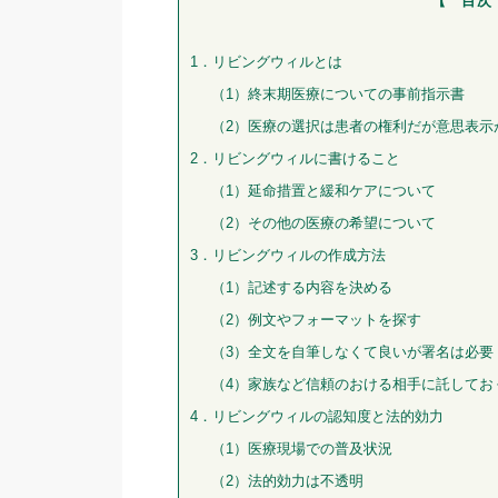
【 目次
1．リビングウィルとは
（1）終末期医療についての事前指示書
（2）医療の選択は患者の権利だが意思表示
2．リビングウィルに書けること
（1）延命措置と緩和ケアについて
（2）その他の医療の希望について
3．リビングウィルの作成方法
（1）記述する内容を決める
（2）例文やフォーマットを探す
（3）全文を自筆しなくて良いが署名は必要
（4）家族など信頼のおける相手に託してお
4．リビングウィルの認知度と法的効力
（1）医療現場での普及状況
（2）法的効力は不透明