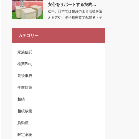
安心をサポートする契約…
近年、日本では独身のまま老後を迎
える方や、少子核家族で配偶者・子
どもの死亡により…
カテゴリー
家族信託
椎葉Blog
死後事務
生前対策
相続
相続放棄
負動産
限定承認