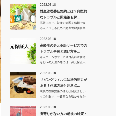
2022.03.18
財産管理委任契約とは？典型的
なトラブルと回避策も解…
高齢になり、財産の管理を信頼でき
る人に任せるために財産管理委任契
約を検討している…
2022.03.18
高齢者の身元保証サービスでの
トラブル事例と選び方を…
老人ホームやサービス付高齢者住宅
などへの入居の際には、身元保証人
を求められるケー…
2022.03.18
リビングウィルには法的効力が
ある？作成方法と注意点…
現代の医療技術の進化は目覚ましい
ものがあり、一昔前なら助からなか
った命が救われる…
2022.03.18
身寄りがない方の老後の対策・