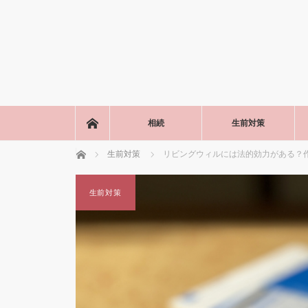
ホーム
相続
生前対策
ホーム
生前対策
リビングウィルには法的効力がある？
生前対策