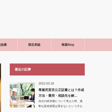
続放棄
限定承認
椎葉Blog
最近の記事
2022.03.18
尊厳死宣言公正証書とは？作成
方法・費用・相談先を解…
自分の終末期について考えた時、過
剰な延命措置は望まないという方も
いらっしゃるでし…